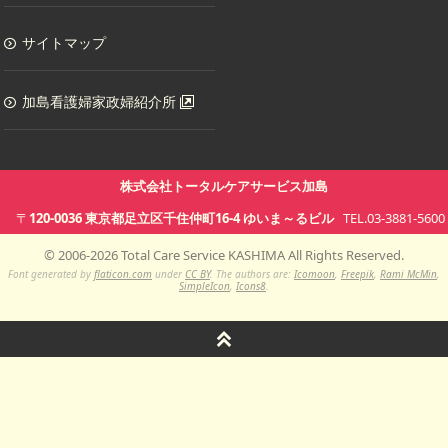
サイトマップ
加島看護婦家政婦紹介所
株式会社トータルケアサービス加島
〒
120-0036
東京都
足立区千住仲町16-4
ゆいま～るビル
TEL.03-3881-5600
©
2006-
2026
Total Care Service KASHIMA All Rights Reserved.
Font generated by
flaticon.com
under
CC BY
. The authors are:
Icomoon
,
Freepik
,
Rami McMin
,
SimpleIcon
,
Icons8
.