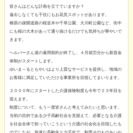
皆さんはどんな計画を立てていますか？
遠出しなくても千住にもお花見スポットがあります。
柳原の疎開道路の桜並木や千草公園、大川町公園など、街中
にも桜の大木があって通り抜けるだけでも気持ちが華やいで
きます。
ヘルパーさん達の雇用契約が終了し、４月就労分から新賃金
体制がスタートします。
ゆいま～るともやいはより上質なサービスを提供し、地域の
お客様に満足していただける事業所を目指してまいります。
２０００年にスタートした介護保険制度も今年で２３年目を
迎えます。
制度について、もう一度皆さんと考えてみたいと思います。
当初の目的である少子高齢社会を見据えて、必要となる介護
を社会全体で担っていこうという介護の社会化を目指したも
のでしたが、急速な高齢化と少子化で、制度そのものをいか