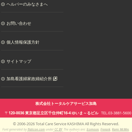
ヘルパーのみなさまへ
お問い合わせ
個人情報保護方針
サイトマップ
加島看護婦家政婦紹介所
株式会社トータルケアサービス加島
〒
120-0036
東京都
足立区千住仲町16-4
ゆいま～るビル
TEL.03-3881-5600
©
2006-
2026
Total Care Service KASHIMA All Rights Reserved.
Font generated by
flaticon.com
under
CC BY
. The authors are:
Icomoon
,
Freepik
,
Rami McMin
,