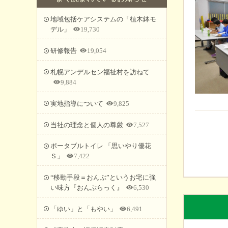
地域包括ケアシステムの「植木鉢モ
デル」
19,730
研修報告
19,054
札幌アンデルセン福祉村を訪ねて
9,884
実地指導について
9,825
当社の理念と個人の尊厳
7,527
ポータブルトイレ 「思いやり優花
Ｓ」
7,422
“移動手段＝おんぶ”というお宅に強
い味方『おんぶらっく』
6,530
「ゆい」と「もやい」
6,491