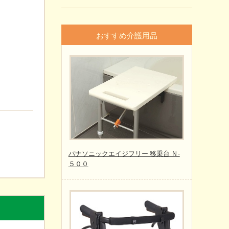
おすすめ介護用品
パナソニックエイジフリー 移乗台 Ｎ-
５００