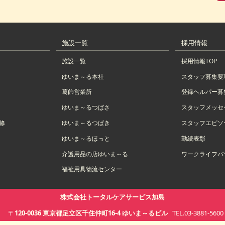
施設一覧
採用情報
施設一覧
採用情報TOP
ゆいま～る本社
スタッフ募集要
葛飾営業所
登録ヘルパー募
ゆいま～るつばさ
スタッフメッセ
修
ゆいま～るつばき
スタッフエピソ
ゆいま～るほっと
勤続表彰
介護用品の店ゆいま～る
ワークライフバ
福祉用具物流センター
株式会社トータルケアサービス加島
〒
120-0036
東京都
足立区千住仲町16-4
ゆいま～るビル
TEL.03-3881-5600