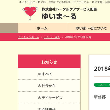
ゆいま〜るは、足立区・葛飾区の訪問介護・デイサービス・居宅支援・福
ホーム
ゆいま～るホーム
ヘルパーさん
2018年7月の研修報告
>
>
お知らせ
201
すべて
ヘルパー
社長から
研修部
デイサービス
介護用品