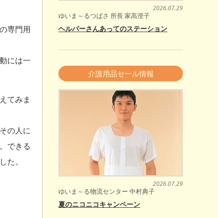
2026.07.29
ゆいま～るつばさ 所長 家高澄子
ヘルパーさんあってのステーション
の専門用
動には一
介護用品セール情報
えてみま
その人に
。できる
した。
2026.07.29
ゆいま～る物流センター 中村典子
夏のニコニコキャンペーン