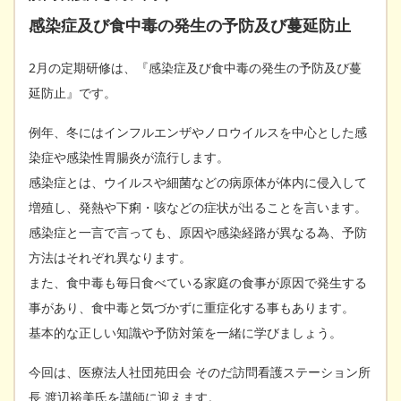
感染症及び食中毒の発生の予防及び蔓延防止
2月の定期研修は、『感染症及び食中毒の発生の予防及び蔓
延防止』です。
例年、冬にはインフルエンザやノロウイルスを中心とした感
染症や感染性胃腸炎が流行します。
感染症とは、ウイルスや細菌などの病原体が体内に侵入して
増殖し、発熱や下痢・咳などの症状が出ることを言います。
感染症と一言で言っても、原因や感染経路が異なる為、予防
方法はそれぞれ異なります。
また、食中毒も毎日食べている家庭の食事が原因で発生する
事があり、食中毒と気づかずに重症化する事もあります。
基本的な正しい知識や予防対策を一緒に学びましょう。
今回は、医療法人社団苑田会 そのだ訪問看護ステーション所
長 渡辺裕美氏を講師に迎えます。