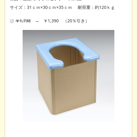
サイズ：31ｃｍ×30ｃｍ×35ｃｍ 耐荷重：約120ｋｇ
㋱
￥1,738
→ ￥1,390 （20％引き）