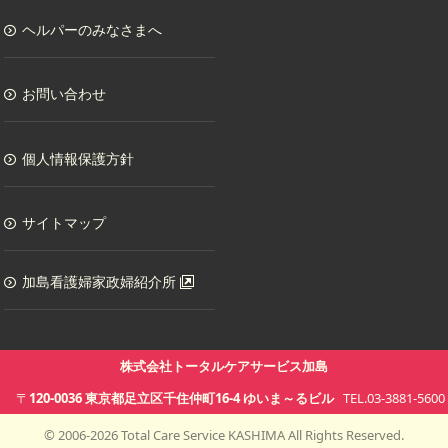
ヘルパーのみなさまへ
お問い合わせ
個人情報保護方針
サイトマップ
加島看護婦家政婦紹介所
株式会社トータルケアサービス加島
〒
120-0036
東京都
足立区千住仲町16-4
ゆいま～るビル
TEL.03-3881-5600
©
2006-
2026
Total Care Service KASHIMA All Rights Reserved.