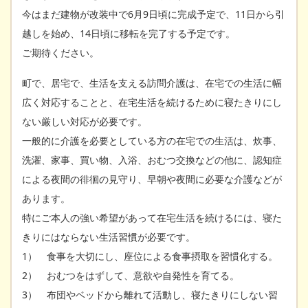
今はまだ建物が改装中で6月9日頃に完成予定で、11日から引
越しを始め、14日頃に移転を完了する予定です。
ご期待ください。
町で、居宅で、生活を支える訪問介護は、在宅での生活に幅
広く対応することと、在宅生活を続けるために寝たきりにし
ない厳しい対応が必要です。
一般的に介護を必要としている方の在宅での生活は、炊事、
洗濯、家事、買い物、入浴、おむつ交換などの他に、認知症
による夜間の徘徊の見守り、早朝や夜間に必要な介護などが
あります。
特にご本人の強い希望があって在宅生活を続けるには、寝た
きりにはならない生活習慣が必要です。
1） 食事を大切にし、座位による食事摂取を習慣化する。
2） おむつをはずして、意欲や自発性を育てる。
3） 布団やベッドから離れて活動し、寝たきりにしない習