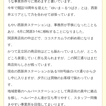
うな事業所作りに努めますと書いています。
今年で開設10周年を迎えた「ゆいま～るつばさ」とは、西新
井エリアとして力を合わせて頑張っています。
もやい西新井ステーションは、事務所が手狭になったことも
あり、6月に関原3-14に移転することになりました。
関原商店街の中ほどで、ココスナカムラの斜め前になりま
す。
かつて足立区の商店街はどこも賑わっていましたが、ところ
どころ衰退していく所も見られますが、この関三通りはまだ
商店街らしさが残っています。
現在の西新井ステーションがある100号線のバス通りから少
し中に入りますが、夕方には買物のお客様で賑わっていま
す。
地域密着のヘルパーステーションとして商店街の真中に拠点
を移し、ヘルパーさん達が立ち寄りやすく、スタッフ一同働
きやすい事業所を目指してまいります。