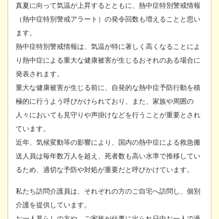
真夏に向って気温が上昇するとともに、熱中症特別警戒情報
（熱中症特別警戒アラート）の発令回数も増えることと思い
ます。
熱中症特別警戒情報は、気温が特に著しく高くなることによ
り熱中症による重大な健康被害が生じるおそれのある場合に
発表されます。
重大な健康被害が生じる前に、自発的な熱中症予防行動を積
極的に行うよう呼びかけられており、また、家族や周囲の
人々においても見守りや声掛けなどを行うことが重要とされ
ています。
近年、気候変動等の影響により、国内の熱中症による救急搬
送人員は毎年数万人を超え、死者数も高い水準で推移してい
るため、適切な予防や対処が重要だと呼びかけています。
私たち訪問介護員は、それぞれの方のご自宅へ訪問し、個別
介護を提供しています。
お一人暮らしの方や、ご家族が仕事に出られ日中お一人で過