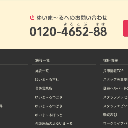
0120-4652
施設一覧
採用情報
施設一覧
採用情報TOP
ゆいま～る本社
スタッフ募集要
葛飾営業所
登録ヘルパー募
ゆいま～るつばさ
スタッフメッセ
修
ゆいま～るつばき
スタッフエピソ
ゆいま～るほっと
勤続表彰
介護用品の店ゆいま～る
ワークライフバ