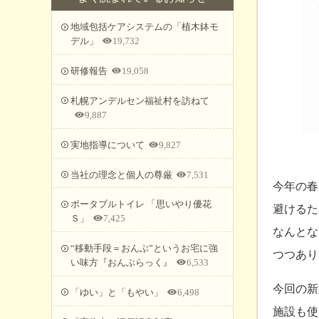
地域包括ケアシステムの「植木鉢モ
デル」
19,732
研修報告
19,058
札幌アンデルセン福祉村を訪ねて
9,887
実地指導について
9,827
当社の理念と個人の尊厳
7,531
今年の春
ポータブルトイレ 「思いやり優花
避けるた
Ｓ」
7,425
なんとな
“移動手段＝おんぶ”というお宅に強
つつあり
い味方『おんぶらっく』
6,533
今回の新
「ゆい」と「もやい」
6,498
施設も使