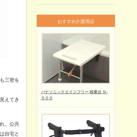
おすすめ介護用品
も三密を
パナソニックエイジフリー 移乗台 Ｎ-
５００
見えてき
れ、公共
は自宅と